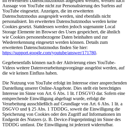
im erweiterten Datenschutzmodus abgespielt werden, werden nach
Aussage von YouTube nicht zur Personalisierung des Surfens auf
YouTube eingesetzt. Anzeigen, die im erweiterten
Datenschutzmodus ausgespielt werden, sind ebenfalls nicht
personalisiert. Im erweiterten Datenschutzmodus werden keine
Cookies gesetzt. Stattdessen werden jedoch sogenannte Local
Storage Elemente im Browser des Users gespeichert, die ähnlich
wie Cookies personenbezogene Daten beinhalten und zur
Wiedererkennung eingesetzt werden können. Details zum
erweiterten Datenschutzmodus finden Sie hier:
https://support.google.com/youtube/answer/171780
.
Gegebenenfalls können nach der Aktivierung eines YouTube-
Videos weitere Datenverarbeitungsvorgänge ausgelöst werden, auf
die wir keinen Einfluss haben.
Die Nutzung von YouTube erfolgt im Interesse einer ansprechenden
Darstellung unserer Online-Angebote. Dies stellt ein berechtigtes
Interesse im Sinne von Art. 6 Abs. 1 lit. f DSGVO dar. Sofern eine
entsprechende Einwilligung abgefragt wurde, erfolgt die
Verarbeitung ausschließlich auf Grundlage von Art. 6 Abs. 1 lit. a
DSGVO und § 25 Abs. 1 TDDDG, soweit die Einwilligung die
Speicherung von Cookies oder den Zugriff auf Informationen im
Endgerät des Nutzers (z. B. Device-Fingerprinting) im Sinne des
TDDDG umfasst. Die Einwilligung ist jederzeit widerrufbar.